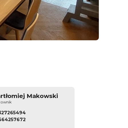
rtłomiej Makowski
cownik
327265494
664257672