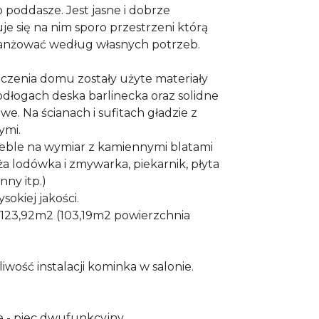
 poddasze. Jest jasne i dobrze
je się na nim sporo przestrzeni którą
nżować według własnych potrzeb.
czenia domu zostały użyte materiały
podłogach deska barlinecka oraz solidne
. Na ścianach i sufitach gładzie z
ymi.
eble na wymiar z kamiennymi blatami
 lodówka i zmywarka, piekarnik, płyta
ny itp.)
okiej jakości.
 123,92m2 (103,19m2 powierzchnia
wość instalacji kominka w salonie.
 - piec dwufunkcyjny