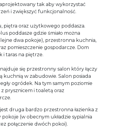
zaprojektowany tak aby wykorzystać
zeń i zwiększyć funkcjonalność.
u, piętra oraz użytkowego poddasza.
(plus poddasze gdzie śmiało można
lejne dwa pokoje), przestronna kuchnia,
 oraz pomieszczenie gospodarcze. Dom
i taras na piętrze.
najduje się przestronny salon który łączy
tą kuchnią w zabudowie. Salon posiada
yległy ogródek. Na tym samym poziomie
 z prysznicem i toaletą oraz
rcze.
jest druga bardzo przestronna łazienka z
zy pokoje (w obecnym układzie sypialnia
zez połączenie dwóch pokoi).