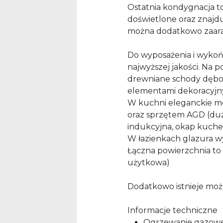
Ostatnia kondygnacja to
doświetlone oraz znajdu
można dodatkowo zaara
Do wyposażenia i wykoń
najwyższej jakości. Na 
drewniane schody dębowe
elementami dekoracyjn
W kuchni eleganckie m
oraz sprzętem AGD (duża
indukcyjna, okap kuchen
W łazienkach glazura wys
Łączna powierzchnia to
użytkowa)
Dodatkowo istnieje możli
Informacje techniczne
Ogrzewanie gazowe