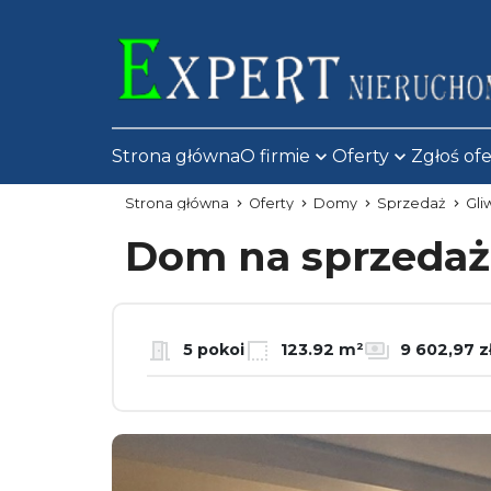
Strona główna
O firmie
Oferty
Zgłoś of
Strona główna
Oferty
Domy
Sprzedaż
Gli
Dom na sprzeda
5 pokoi
123.92 m²
9 602,97 z