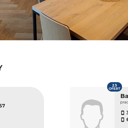
Y
23
OFERT
Ba
pra
57