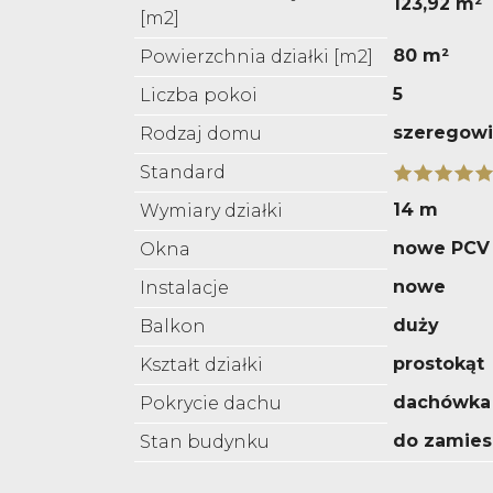
123,92 m²
[m2]
80 m²
Powierzchnia działki [m2]
5
Liczba pokoi
szeregow
Rodzaj domu
Standard
14 m
Wymiary działki
nowe PCV
Okna
nowe
Instalacje
duży
Balkon
prostokąt
Kształt działki
dachówka
Pokrycie dachu
do zamies
Stan budynku