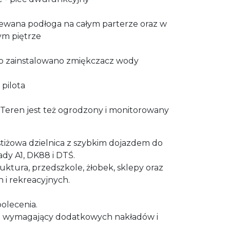
wana podłoga na całym parterze oraz w
ym piętrze
zainstalowano zmiękczacz wody
pilota
 Teren jest też ogrodzony i monitorowany
estiżowa dzielnica z szybkim dojazdem do
ady
A1, DK88 i DTŚ.
uktura, przedszkole, żłobek, sklepy oraz
 i rekreacyjnych.
lecenia.
ie wymagający dodatkowych nakładów i