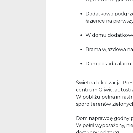
Dodatkowo podgrze
łazience na pierwsz
W domu dodatkowo 
Brama wjazdowa na 
Dom posiada alarm.
Świetna lokalizacja: Pr
centrum Gliwic, autostr
W pobliżu pełna infrastr
sporo terenów zielonych
Dom naprawdę godny po
W pełni wyposażony, n
dostępny od zaraz.