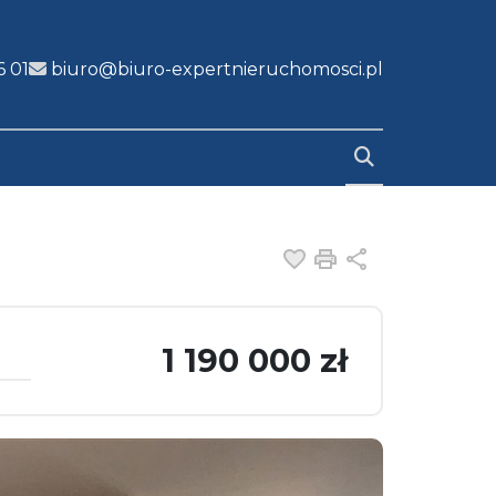
6 01
biuro@biuro-expertnieruchomosci.pl
e
Dodaj do ulubiony
Drukuj
Udostępnij
1 190 000 zł