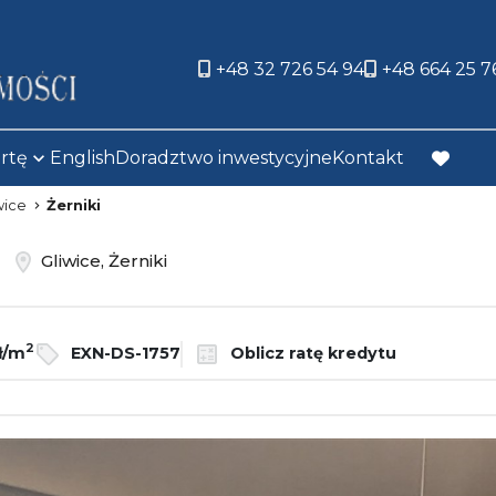
+48 32 726 54 94
+48 664 25 7
ertę
English
Doradztwo inwestycyjne
Kontakt
favorit
wice
Żerniki
ż
Gliwice, Żerniki
2
ł/m
EXN-DS-1757
Oblicz ratę kredytu