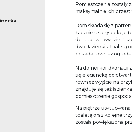
Pomieszczenia zostały 
maksymalnie ich przestr
linecka
Dom składa się z parter
Łącznie cztery pokoje 
dodatkowo wydzielić ko
dwie łazienki z toaletą
posiada również ogródek 
Na dolnej kondygnacji z
się elegancką półotwar
również wyjście na prz
znajduje się też łazienka
pomieszczenie gospoda
Na piętrze usytuowana 
toaletą oraz kolejne tr
została powiększona pr