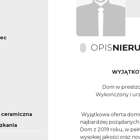
iec
OPIS
NIER
WYJĄTKOW
Dom w prestiżo
Wykończony i ur
 ceramiczna
Wyjątkowa oferta domu
najbardziej pożądanych c
zkania
Dom z 2019 roku, w peł
wysokiej jakości
oraz no