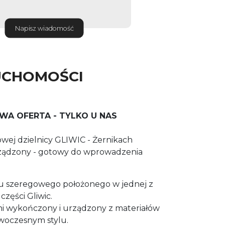
Napisz wiadomość
UCHOMOŚCI
A OFERTA - TYLKO U NAS
wej dzielnicy GLIWIC - Żernikach
ządzony - gotowy do wprowadzenia
 szeregowego położonego w jednej z
zęści Gliwic.
ni wykończony i urządzony
z materiałów
woczesnym stylu.