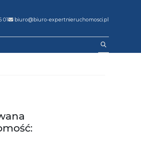
6 01
biuro@biuro-expertnieruchomosci.pl
e
iwana
omość: