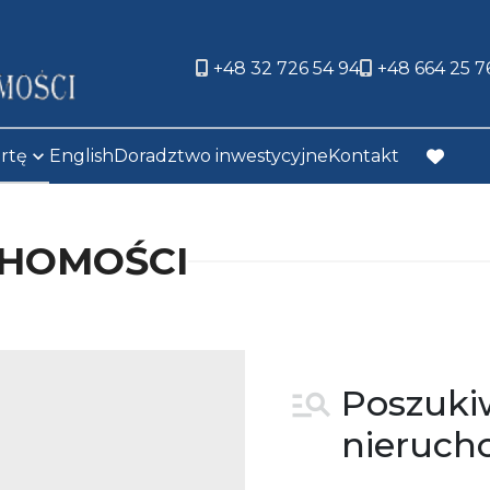
+48 32 726 54 94
+48 664 25 7
ertę
English
Doradztwo inwestycyjne
Kontakt
favorit
CHOMOŚCI
Poszuk
nieruch