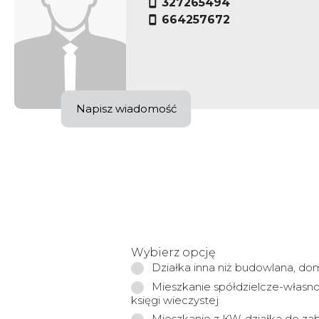
327265494
664257672
Napisz wiadomość
Wybierz opcję
Działka inna niż budowlana, do
Mieszkanie spółdzielcze-własn
księgi wieczystej
Mieszkanie z KW, działka do z