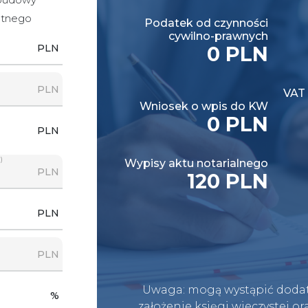
otnego
Podatek od czynności
cywilno-prawnych
PLN
0 PLN
PLN
VAT 
Wniosek o wpis do KW
0 PLN
PLN
)
Wypisy aktu notarialnego
PLN
120 PLN
PLN
PLN
Uwaga: mogą wystąpić dodat
%
założenie księgi wieczystej o