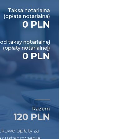
Taksa notarialna
(opłata notarialna)
0 PLN
od taksy notarialnej
(opłaty notarialnej)
0 PLN
Razem
120 PLN
kowe opłaty za
raz ustanowienie