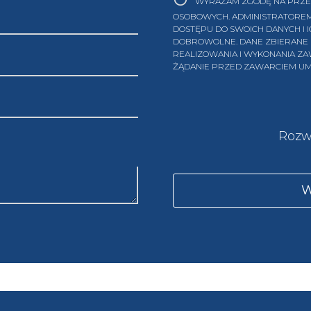
WYRAŻAM ZGODĘ NA PRZE
OSOBOWYCH. ADMINISTRATOREM
DOSTĘPU DO SWOICH DANYCH I 
DOBROWOLNE. DANE ZBIERANE
REALIZOWANIA I WYKONANIA Z
ŻĄDANIE PRZED ZAWARCIEM U
Rozw