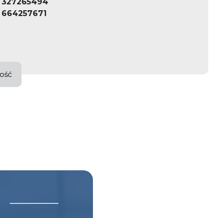
327265494
664257671
ość