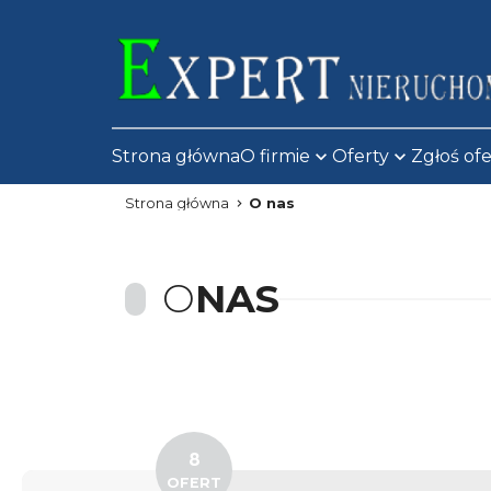
Strona główna
O firmie
Oferty
Zgłoś of
Strona główna
O nas
O
NAS
8
OFERT