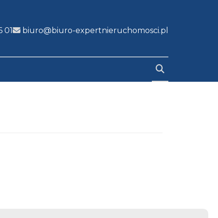
6 01
biuro@biuro-expertnieruchomosci.pl
e