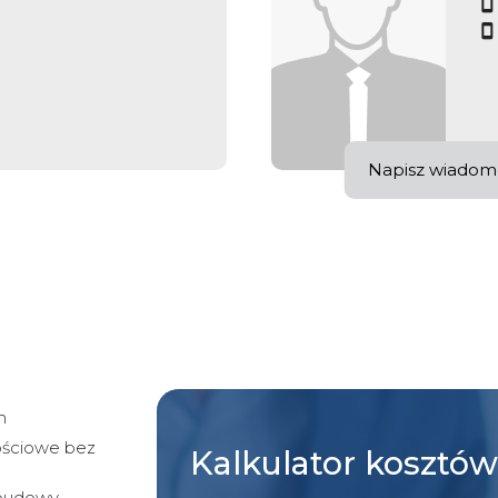
Napisz wiadom
m
ościowe bez
Kalkulator
kosztów
abudowy