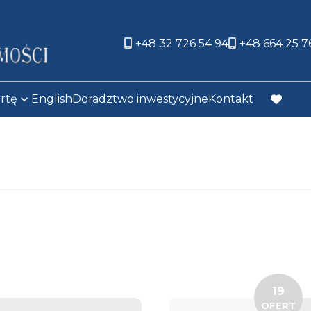
+48 32 726 54 94
+48 664 25 7
ertę
English
Doradztwo inwestycyjne
Kontakt
favorit
19
OFERT