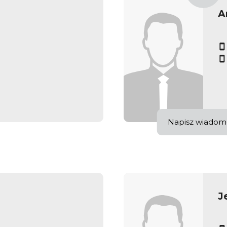
A
Napisz wiadom
J