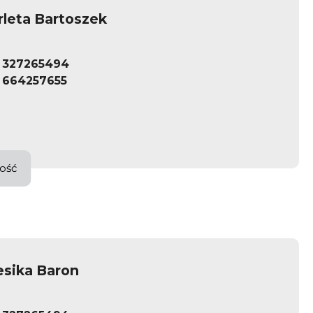
rleta Bartoszek
327265494
664257655
ość
esika Baron