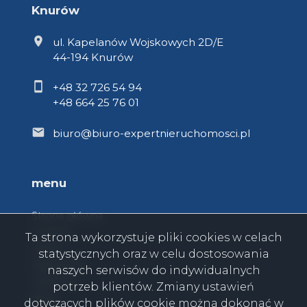
Knurów
ul. Kapelanów Wojskowych 2D/E
44-194 Knurów
+48 32 726 54 94
+48 664 25 76 01
biuro@biuro-expertnieruchomosci.pl
menu
Strona główna
O firmie
Ta strona wykorzystuje pliki cookies w celach
Oferty
statystycznych oraz w celu dostosowania
Zgłoszenia
naszych serwisów do indywidualnych
Ulubione
potrzeb klientów. Zmiany ustawień
Blog
dotyczących plików cookie można dokonać w