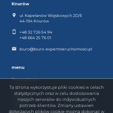
Knurów
ul. Kapelanów Wojskowych 2D/E
44-194 Knurów
+48 32 726 54 94
+48 664 25 76 01
biuro@biuro-expertnieruchomosci.pl
menu
Strona główna
O firmie
Ta strona wykorzystuje pliki cookies w celach
Oferty
statystycznych oraz w celu dostosowania
Zgłoszenia
naszych serwisów do indywidualnych
Ulubione
potrzeb klientów. Zmiany ustawień
Blog
dotyczących plików cookie można dokonać w