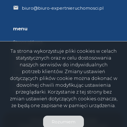
biuro@biuro-expertnieruchomosci.pl
menu
Strona główna
O firmie
Ta strona wykorzystuje pliki cookies w celach
Oferty
statystycznych oraz w celu dostosowania
Zgłoszenia
naszych serwisów do indywidualnych
Ulubione
potrzeb klientów. Zmiany ustawień
Blog
dotyczących plików cookie można dokonać w
Kontakt
dowolnej chwili modyfikując ustawienia
Rodo
przeglądarki. Korzystanie z tej strony bez
zmian ustawień dotyczących cookies oznacza,
że będą one zapisane w pamięci urządzenia.
Firma Expert Nieruchomości © 2026
Rozumiem
Program dla biur nieruchomości
Galactica Virgo