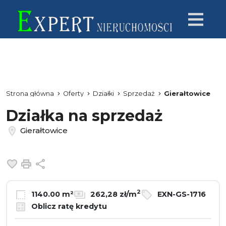
Strona główna
Oferty
Działki
Sprzedaż
Gierałtowice
Działka na sprzedaż
Gierałtowice
Dodaj do ulubionych
Drukuj
Udostępnij
2
1140.00 m²
262,28 zł/m
EXN-GS-1716
Oblicz ratę kredytu