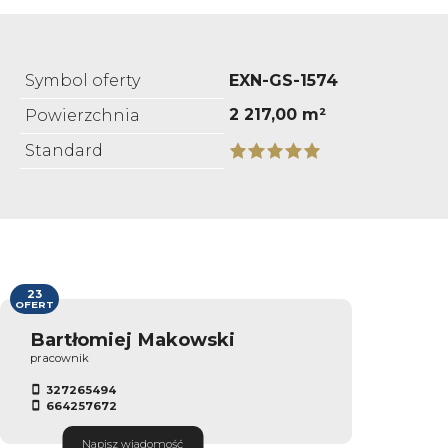
Symbol oferty
EXN-GS-1574
2 217,00 m²
Powierzchnia
Standard
23
OFERT
Bartłomiej Makowski
pracownik
327265494
664257672
Napisz wiadomość