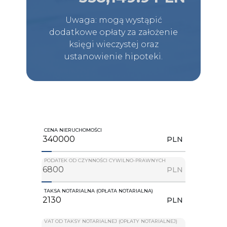
Uwaga: mogą wystąpić
dodatkowe opłaty za założenie
księgi wieczystej oraz
ustanowienie hipoteki.
CENA NIERUCHOMOŚCI
PLN
PODATEK OD CZYNNOŚCI CYWILNO-PRAWNYCH
PLN
TAKSA NOTARIALNA (OPŁATA NOTARIALNA)
PLN
VAT OD TAKSY NOTARIALNEJ (OPŁATY NOTARIALNEJ)