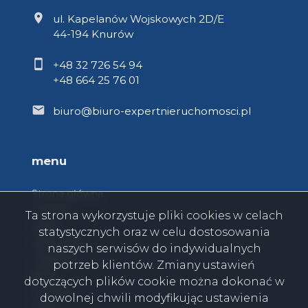
ul. Kapelanów Wojskowych 2D/E
44-194 Knurów
+48 32 726 54 94
+48 664 25 76 01
biuro@biuro-expertnieruchomosci.pl
menu
Strona główna
O firmie
Ta strona wykorzystuje pliki cookies w celach
Oferty
statystycznych oraz w celu dostosowania
Zgłoszenia
naszych serwisów do indywidualnych
Ulubione
potrzeb klientów. Zmiany ustawień
Blog
dotyczących plików cookie można dokonać w
Kontakt
dowolnej chwili modyfikując ustawienia