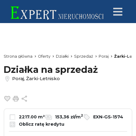
Strona główna
Oferty
Działki
Sprzedaż
Poraj
Żarki-Let
Działka na sprzedaż
Poraj, Żarki-Letnisko
Dodaj do ulubionych
Drukuj
Udostępnij
2
2217.00 m²
153,36 zł/m
EXN-GS-1574
Oblicz ratę kredytu