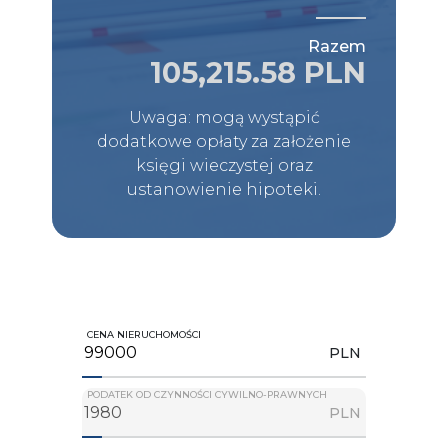
Razem
105,215.58 PLN
Uwaga: mogą wystąpić
dodatkowe opłaty za założenie
księgi wieczystej oraz
ustanowienie hipoteki.
CENA NIERUCHOMOŚCI
PLN
PODATEK OD CZYNNOŚCI CYWILNO-PRAWNYCH
PLN