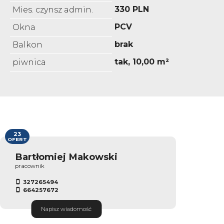
330 PLN
Mies. czynsz admin.
PCV
Okna
brak
Balkon
tak, 10,00 m²
piwnica
23
OFERT
Bartłomiej Makowski
pracownik
327265494
664257672
Napisz wiadomość