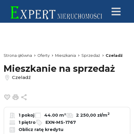
Strona główna
Oferty
Mieszkania
Sprzedaż
Czeladź
Mieszkanie na sprzedaż
Czeladź
Dodaj do ulubionych
Drukuj
Udostępnij
2
1 pokoj
44.00 m²
2 250,00 zł/m
1 piętro
EXN-MS-1767
Oblicz ratę kredytu