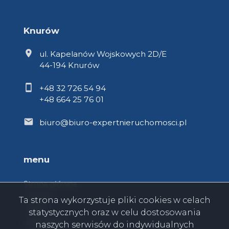
Knurów
ul. Kapelanów Wojskowych 2D/E
44-194 Knurów
+48 32 726 54 94
+48 664 25 76 01
biuro@biuro-expertnieruchomosci.pl
menu
Strona główna
O firmie
Ta strona wykorzystuje pliki cookies w celach
Oferty
statystycznych oraz w celu dostosowania
Zgłoszenia
naszych serwisów do indywidualnych