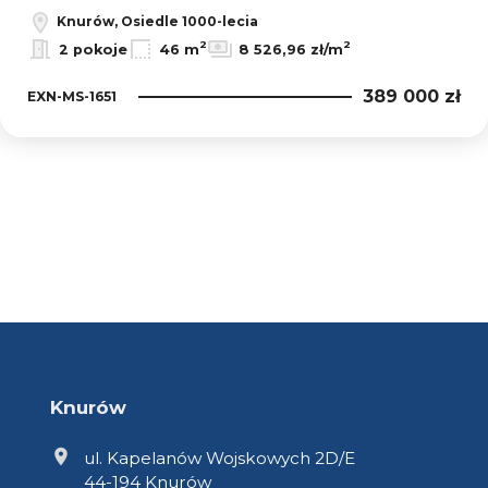
Knurów, Osiedle 1000-lecia
2
2
2 pokoje
46 m
8 526,96 zł/m
389 000 zł
EXN-MS-1651
Knurów
ul. Kapelanów Wojskowych 2D/E
44-194 Knurów