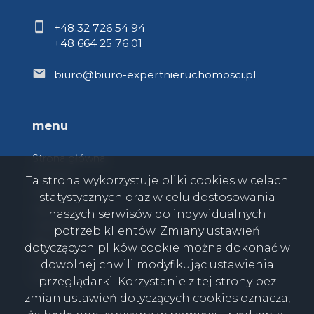
+48 32 726 54 94
+48 664 25 76 01
biuro@biuro-expertnieruchomosci.pl
menu
Strona główna
O firmie
Ta strona wykorzystuje pliki cookies w celach
Oferty
statystycznych oraz w celu dostosowania
Zgłoszenia
naszych serwisów do indywidualnych
Ulubione
potrzeb klientów. Zmiany ustawień
Blog
dotyczących plików cookie można dokonać w
Kontakt
dowolnej chwili modyfikując ustawienia
Rodo
przeglądarki. Korzystanie z tej strony bez
zmian ustawień dotyczących cookies oznacza,