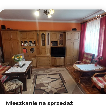
Dodaj
Mieszkanie na sprzedaż