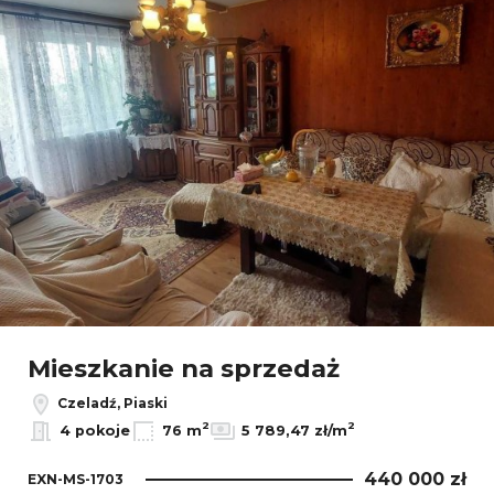
Mieszkanie na sprzedaż
Czeladź, Piaski
2
2
4 pokoje
76 m
5 789,47 zł/m
440 000 zł
EXN-MS-1703