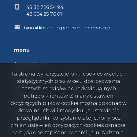
+48 32 726 54 94
+48 664 25 76 01
biuro@biuro-expertnieruchomosci.pl
menu
Strona główna
O firmie
Ta strona wykorzystuje pliki cookies w celach
Oferty
statystycznych oraz w celu dostosowania
Zgłoszenia
naszych serwisów do indywidualnych
Ulubione
potrzeb klientów. Zmiany ustawień
Blog
dotyczących plików cookie można dokonać w
Kontakt
dowolnej chwili modyfikując ustawienia
Rodo
przeglądarki. Korzystanie z tej strony bez
zmian ustawień dotyczących cookies oznacza,
że będą one zapisane w pamięci urządzenia.