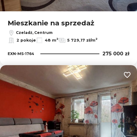
Mieszkanie na sprzedaż
Czeladź, Centrum
2
2
2 pokoje
48 m
5 729,17 zł/m
275 000 zł
EXN-MS-1764
Dodaj