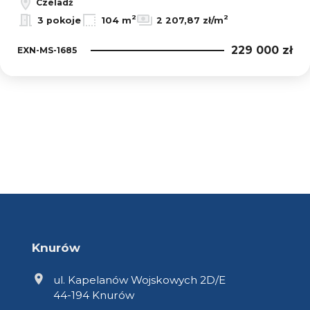
Czeladź
2
2
3 pokoje
104 m
2 207,87 zł/m
229 000 zł
EXN-MS-1685
Knurów
ul. Kapelanów Wojskowych 2D/E
44-194 Knurów