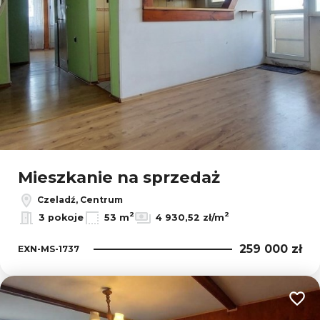
Mieszkanie na sprzedaż
Czeladź, Centrum
2
2
3 pokoje
53 m
4 930,52 zł/m
259 000 zł
EXN-MS-1737
Dodaj