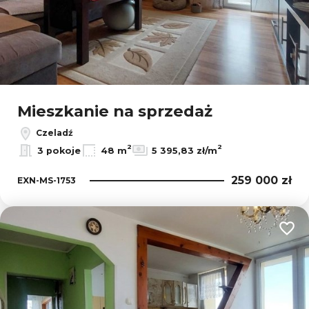
Mieszkanie na sprzedaż
Czeladź
2
2
3 pokoje
48 m
5 395,83 zł/m
259 000 zł
EXN-MS-1753
Dodaj