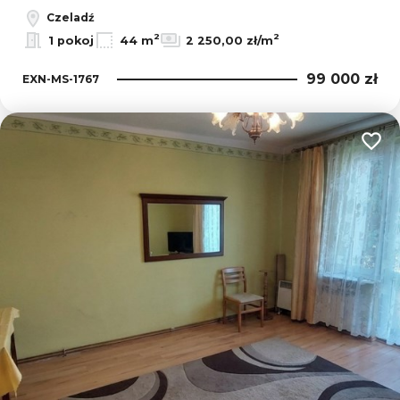
Czeladź
2
2
1 pokoj
44 m
2 250,00 zł/m
99 000 zł
EXN-MS-1767
Dodaj